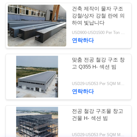
행
건축 제작이 물자 구조
강철/상자 강철 란에 의
하여 빛납니다
품
USD900-USD1500 Per Ton MOQ:30 톤
연락하다
질
관
맞춤 전공 철강 구조 창
리
고 Q355 H- 섹션 빔
USD29-USD53 Per SQM MOQ:500 평방 미터
연
연락하다
락
전공 철강 구조물 창고
주
건물 H- 섹션 빔
세
USD29-USD53 Per SQM MOQ:500 평방 미터