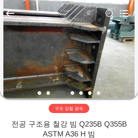
Copyright
©
2019
-
2026
Qingdao
Ruly
Steel
집
Engineering
Co.,Ltd.
All
Rights
Reserved.
제
품
동
영
구조 강철 광속
상
전공 구조용 철강 빔 Q235B Q355B
VR
ASTM A36 H 빔