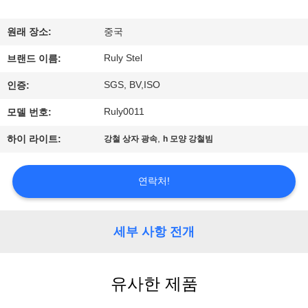
쇼
원래 장소:
중국
Ruly Stel
우
브랜드 이름:
SGS, BV,ISO
인증:
리
Ruly0011
모델 번호:
에
,
하이 라이트:
강철 상자 광속
h 모양 강철빔
대
하
연락처!
여
세부 사항 전개
공
장
유사한 제품
여