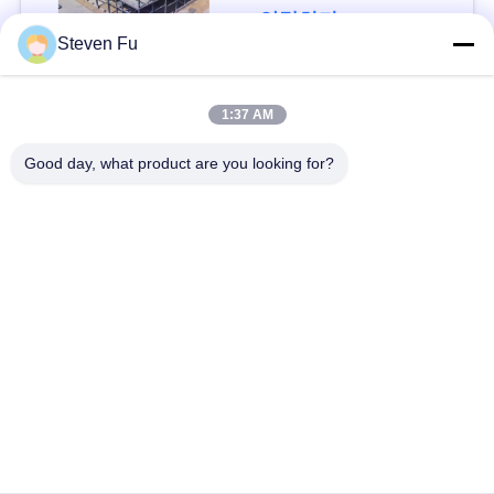
요
연락하다
Steven Fu
뉴
모든
1:37 AM
스
Good day, what product are you looking for?
철강 구조 창 고
강철 구조물 작업장
결
점
강철 구조물 건축
철골 구조물 제작
솔
조립식으로 만들어진
PEB 강철 건물
루
강철 구조물
션
구조 강철 광속
강철 구조물 격납고
BLOG