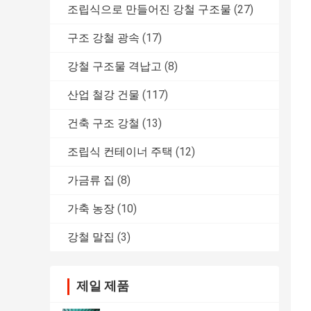
조립식으로 만들어진 강철 구조물
(27)
구조 강철 광속
(17)
강철 구조물 격납고
(8)
산업 철강 건물
(117)
건축 구조 강철
(13)
조립식 컨테이너 주택
(12)
가금류 집
(8)
가축 농장
(10)
강철 말집
(3)
제일 제품