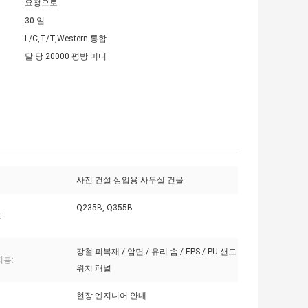
요청으로
30 일
L/C,T/T,Western 통합
달 당 20000 평방 미터
사전 건설 상업용 사무실 건물
Q235B, Q355B
:
강철 피복재 / 암면 / 유리 솜 / EPS / PU 샌드
지붕:
위치 패널
현장 엔지니어 안내