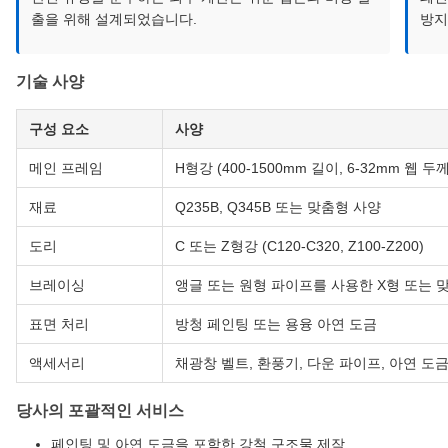
출을 위해 설계되었습니다.
방지
기술 사양
구성 요소
사양
메인 프레임
H형강 (400-1500mm 길이, 6-32mm 웹 두께
재료
Q235B, Q345B 또는 맞춤형 사양
도리
C 또는 Z형강 (C120-C320, Z100-Z200)
브레이싱
앵글 또는 원형 파이프를 사용한 X형 또는 
표면 처리
방청 페인팅 또는 용융 아연 도금
액세서리
채광창 벨트, 환풍기, 다운 파이프, 아연 도
당사의 포괄적인 서비스
페인팅 및 아연 도금을 포함한 강철 구조물 제작