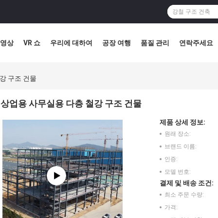
영상
VR 쇼
우리에 대하여
공장 여행
품질 관리
연락주세요
강 구조 건물
상업용 사무실용 다층 철강 구조 건물
제품 상세 정보:
원래 장소:
브랜드 이름:
인증:
모델 번호:
결제 및 배송 조건:
최소 주문 수량:
가격: