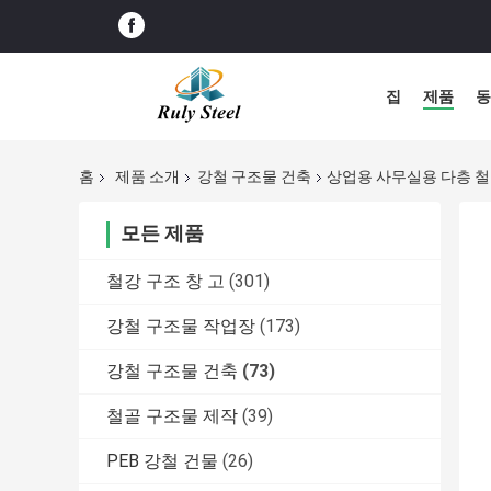
집
제품
동
홈
제품 소개
강철 구조물 건축
상업용 사무실용 다층 철
모든 제품
철강 구조 창 고
(301)
강철 구조물 작업장
(173)
강철 구조물 건축
(73)
철골 구조물 제작
(39)
PEB 강철 건물
(26)