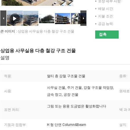
포장 세부 사항:
배달 시간:
지불 조건:
공급 능력:
큰 이미지 :
상업용 사무실용 다층 철강 구조 건물
접촉
상업용 사무실용 다층 철강 구조 건물
설명
적용:
멀티 층 강철 구조물 건물
종류:
사무실 건물, 주거 건물, 강철 구조물 작업장,
사용:
원재료
금속 창고, 공장 건물
그림 또는 용융 도금법은 활성화합니다
표면 처리:
벽 과 
기둥과 접합부:
H 형 단면 Column&Beam
설치: