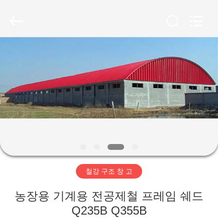
Copyright
©
2019
-
2026
Qingdao
Ruly
Steel
집
Engineering
Co.,Ltd.
All
Rights
Reserved.
제
품
동
영
철강 구조 창 고
상
농장용 기계용 전공제철 프레임 쉐드
VR
Q235B Q355B