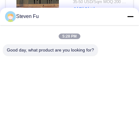
요
35-50 USD/Sqm MOQ:200 평방미터
연락하다
Steven Fu
뉴
스
모든
5:28 PM
Good day, what product are you looking for?
결
철강 구조 창 고
강철 구조물 작업장
점
강철 구조물 건축
철골 구조물 제작
솔
조립식으로 만들어진
루
PEB 강철 건물
강철 구조물
션
구조 강철 광속
강철 구조물 격납고
BLOG