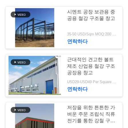
행
시멘트 공장 보관용 중
공용 철강 구조물 창고
품
35-50 USD/Sqm MOQ:200 평방 미터
질
연락하다
관
근대적인 견고한 볼트
리
제조 산업용 철강 구조
공장용 창고
연
USD29-USD49 Per Square Meter MOQ:200 평방미터
연락하다
락
주
저장을 위한 튼튼한 가
벼운 주문 조립식 직류
세
전기를 통한 강철 구조
물 창고