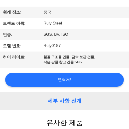
쇼
원래 장소:
중국
Ruly Steel
브랜드 이름:
우
SGS, BV, ISO
인증:
리
Ruly0187
모델 번호:
에
,
,
하이 라이트:
철골 구조물 건물
금속 보관 건물
대
작은 강철 창고 건물 SGS
하
연락처!
여
세부 사항 전개
공
장
유사한 제품
여